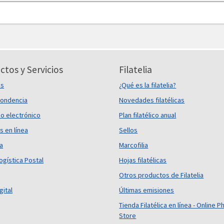
ctos y Servicios
Filatelia
es
¿Qué es la filatelia?
ondencia
Novedades filatélicas
o electrónico
Plan filatélico anual
s en línea
Sellos
ca
Marcofilia
ogística Postal
Hojas filatélicas
Otros productos de Filatelia
gital
Últimas emisiones
Tienda Filatélica en línea - Online Ph
Store