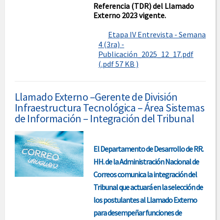
Referencia (TDR) del Llamado
Externo 2023 vigente.
Etapa IV Entrevista - Semana
4 (3ra) -
Publicación_2025_12_17.pdf
(.pdf 57 KB )
Llamado Externo –Gerente de División
Infraestructura Tecnológica – Área Sistemas
de Información – Integración del Tribunal
El Departamento de Desarrollo de RR.
HH. de la Administración Nacional de
Correos comunica la integración del
Tribunal que actuará en la selección de
los postulantes al Llamado Externo
para desempeñar funciones de