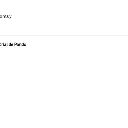
com.uy
trial de Pando