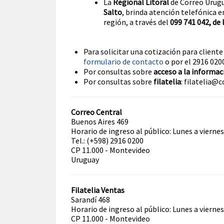
La
Regional Litoral
de Correo Urug
Salto
, brinda atención telefónica e
región, a través del
099 741 042, de 
Para solicitar una cotización para client
formulario de contacto
o por el 2916 020
Por consultas sobre
acceso a la informac
Por consultas sobre
filatelia
: filatelia@c
Correo Central
Buenos Aires 469
Horario de ingreso al público: Lunes a viernes
Tel.: (+598) 2916 0200
CP 11.000 - Montevideo
Uruguay
Filatelia Ventas
Sarandí 468
Horario de ingreso al público: Lunes a viernes
CP 11.000 - Montevideo