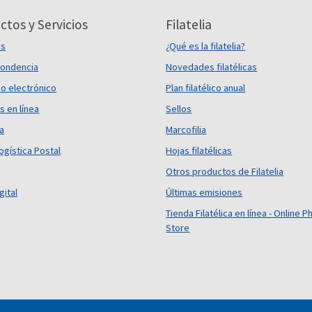
ctos y Servicios
Filatelia
es
¿Qué es la filatelia?
ondencia
Novedades filatélicas
o electrónico
Plan filatélico anual
s en línea
Sellos
ca
Marcofilia
ogística Postal
Hojas filatélicas
Otros productos de Filatelia
gital
Últimas emisiones
Tienda Filatélica en línea - Online Ph
Store