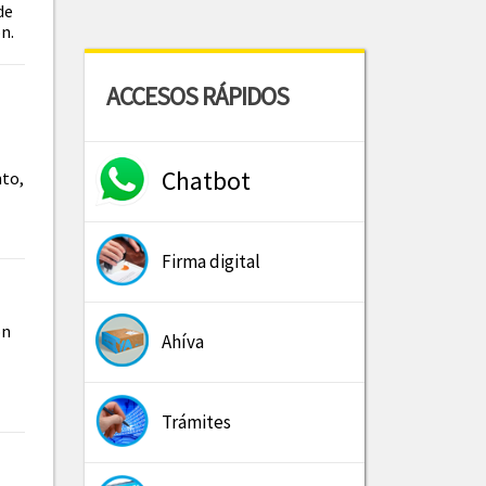
de
n.
ACCESOS RÁPIDOS
Chatbot
nto,
Firma digital
on
Ahíva
Trámites