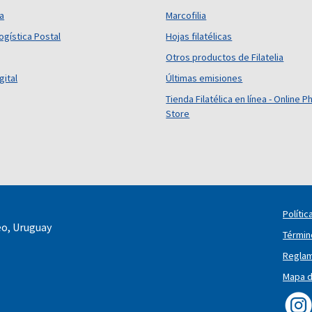
ca
Marcofilia
ogística Postal
Hojas filatélicas
Otros productos de Filatelia
gital
Últimas emisiones
Tienda Filatélica en línea - Online Ph
Store
Polític
eo, Uruguay
Términ
Reglam
Mapa de