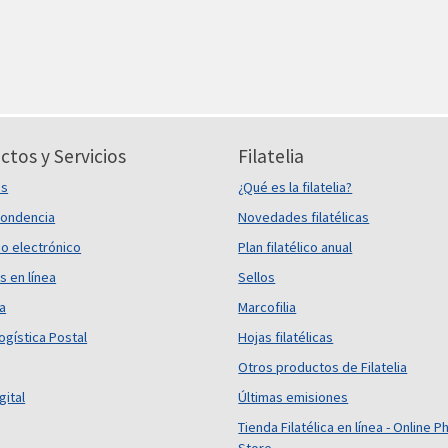
ctos y Servicios
Filatelia
es
¿Qué es la filatelia?
ondencia
Novedades filatélicas
o electrónico
Plan filatélico anual
s en línea
Sellos
ca
Marcofilia
ogística Postal
Hojas filatélicas
Otros productos de Filatelia
gital
Últimas emisiones
Tienda Filatélica en línea - Online Ph