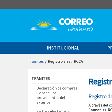
Saltar al contenido
INSTITUCIONAL
P
Trámites
/
Registro en el IRCCA
Saltar menú contextual
TRÁMITES
Registr
Declaración de compras
u obsequios
Registro d
provenientes del
exterior
A través del 
Cannabis (IRC
Factura electrónica