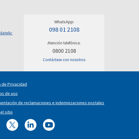
WhatsApp:
098 01 2108
ilatelic
Atención telefónica:
0800 2108
Contáctese con nosotros
a de Privacidad
os de uso
entación de reclamaciones e indemnizaciones postales
l sitio