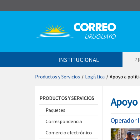
Saltar al contenido
INSTITUCIONAL
P
Productos y Servicios
/
Logística
/
Apoyo a políti
Saltar menú contextual
PRODUCTOS Y SERVICIOS
Apoyo a
Paquetes
Operador l
Correspondencia
Comercio electrónico