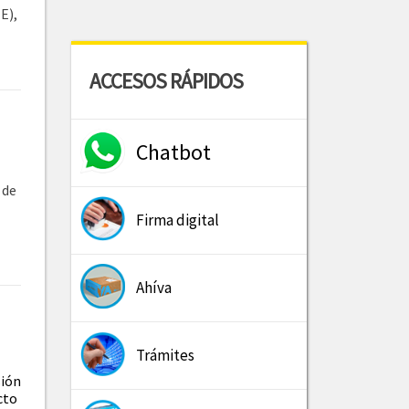
E),
ACCESOS RÁPIDOS
Chatbot
 de
Firma digital
Ahíva
Trámites
sión
cto