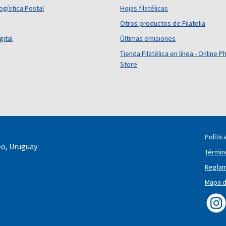
ogística Postal
Hojas filatélicas
Otros productos de Filatelia
gital
Últimas emisiones
Tienda Filatélica en línea - Online Ph
Store
Polític
eo, Uruguay
Términ
Reglam
Mapa de