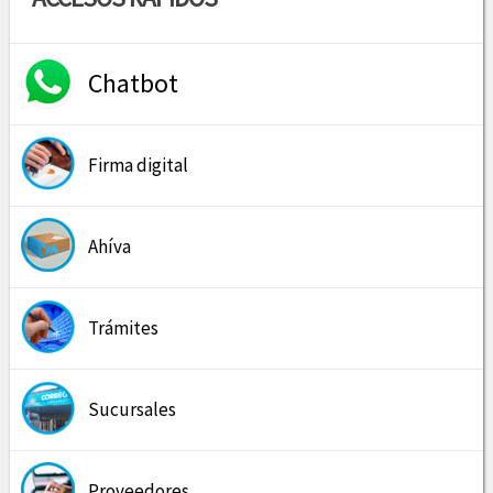
Chatbot
Firma digital
Ahíva
Trámites
Sucursales
Proveedores