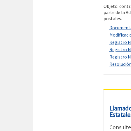
Objeto: contr
parte de la A
postales.
Documentac
Modificacio
Registro Nº
Registro Nº
Registro Nº
Resolución
Llamado
Estatale
Consulte