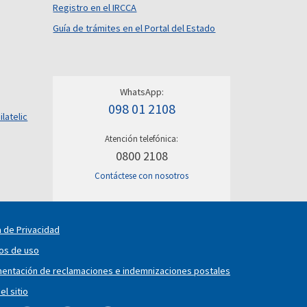
Registro en el IRCCA
Guía de trámites en el Portal del Estado
WhatsApp:
098 01 2108
ilatelic
Atención telefónica:
0800 2108
Contáctese con nosotros
a de Privacidad
os de uso
entación de reclamaciones e indemnizaciones postales
l sitio