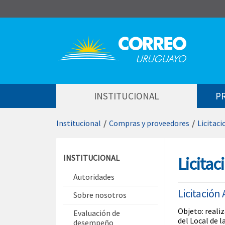
Saltar al contenido
INSTITUCIONAL
P
Institucional
/
Compras y proveedores
/
Licitaci
Saltar menú contextual
INSTITUCIONAL
Licita
Autoridades
Licitación
Sobre nosotros
Objeto: reali
Evaluación de
del Local de 
desempeño