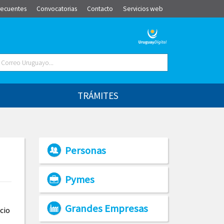
recuentes
Convocatorias
Contacto
Servicios web
TRÁMITES
Personas
Pymes
Grandes Empresas
cio