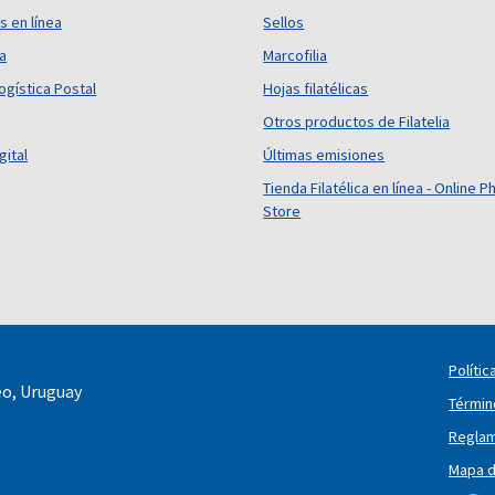
s en línea
Sellos
ca
Marcofilia
ogística Postal
Hojas filatélicas
Otros productos de Filatelia
gital
Últimas emisiones
Tienda Filatélica en línea - Online Ph
Store
Polític
eo, Uruguay
Términ
Reglam
Mapa de