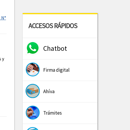
A N°
ACCESOS RÁPIDOS
Chatbot
 y
Firma digital
Ahíva
Trámites