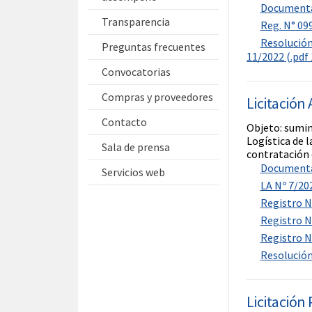
Documentac
Transparencia
Reg. N° 099
Resolución
Preguntas frecuentes
11/2022 (.pdf 
Convocatorias
Compras y proveedores
Licitación
Contacto
Objeto: sumin
Logística de 
Sala de prensa
contratación 
Documentac
Servicios web
LA Nº 7/202
Registro Nº
Registro Nº
Registro Nº
Resolución
Licitación