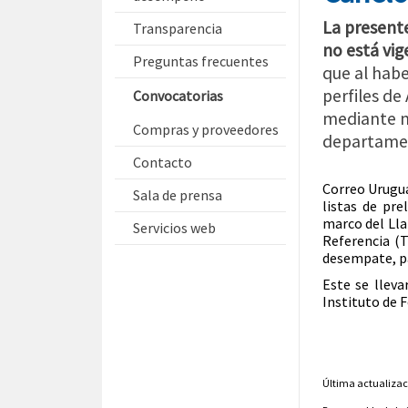
La present
Transparencia
no está vig
Preguntas frecuentes
que al habe
perfiles de
Convocatorias
mediante m
Compras y proveedores
departamen
Contacto
Correo Urugua
Sala de prensa
listas de pre
marco del Lla
Servicios web
Referencia (
desempate, p
Este se lleva
Instituto de 
Última actualizac