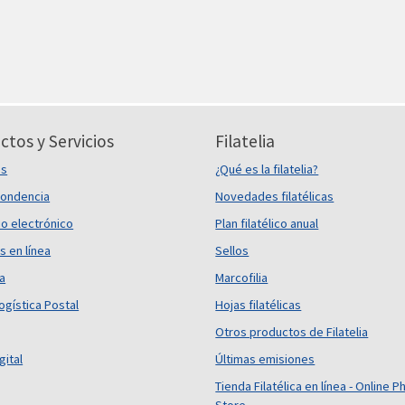
ctos y Servicios
Filatelia
es
¿Qué es la filatelia?
ondencia
Novedades filatélicas
o electrónico
Plan filatélico anual
s en línea
Sellos
ca
Marcofilia
ogística Postal
Hojas filatélicas
Otros productos de Filatelia
gital
Últimas emisiones
Tienda Filatélica en línea - Online Ph