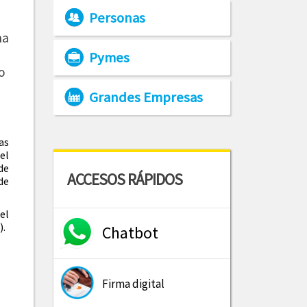
Personas
ma
Pymes
o
Grandes Empresas
as
el
de
ACCESOS RÁPIDOS
de
el
).
Chatbot
Firma digital