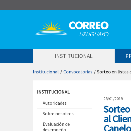
Saltar al contenido
INSTITUCIONAL
P
Institucional
/
Convocatorias
/
Sorteo en listas
Saltar menú contextual
INSTITUCIONAL
28/01/2019
Autoridades
Sorteo 
Sobre nosotros
al Clie
Evaluación de
Canelo
desempeño