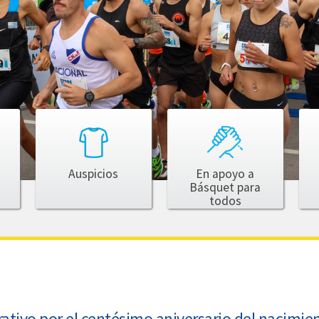
Auspicios
En apoyo a
Básquet para
todos
tivo por el centésimo aniversario del nacimien