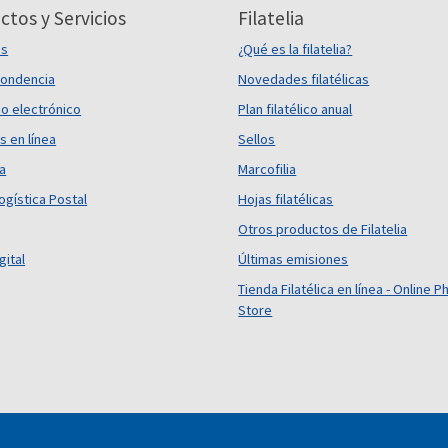
ctos y Servicios
Filatelia
es
¿Qué es la filatelia?
ondencia
Novedades filatélicas
o electrónico
Plan filatélico anual
s en línea
Sellos
ca
Marcofilia
ogística Postal
Hojas filatélicas
Otros productos de Filatelia
gital
Últimas emisiones
Tienda Filatélica en línea - Online Ph
Store