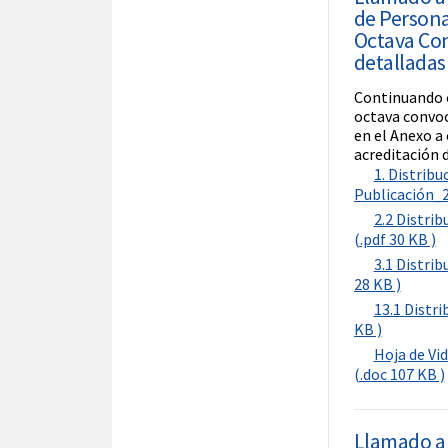
de Personal
Octava Con
detalladas
Continuando c
octava convoc
en el Anexo a
acreditación 
1. Distri
Publicación_2
2.2 Distri
(.pdf 30 KB )
3.1 Distri
28 KB )
13.1 Distr
KB )
Hoja de Vi
(.doc 107 KB )
Llamado a 