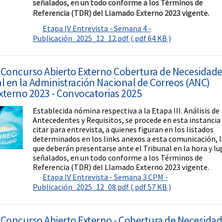
señalados, en un todo conforme a los Términos de
Referencia (TDR) del Llamado Externo 2023 vigente.
Etapa IV Entrevista - Semana 4 -
Publicación_2025_12_12.pdf (.pdf 64 KB )
Concurso Abierto Externo Cobertura de Necesidade
l en la Administración Nacional de Correos (ANC)
terno 2023 - Convocatorias 2025
Establecida nómina respectiva a la Etapa III. Análisis de
Antecedentes y Requisitos, se procede en esta instancia
citar para entrevista, a quienes figuran en los listados
determinados en los links anexos a esta comunicación, 
que deberán presentarse ante el Tribunal en la hora y lu
señalados, en un todo conforme a los Términos de
Referencia (TDR) del Llamado Externo 2023 vigente.
Etapa IV Entrevista - Semana 3 CPM -
Publicación_2025_12_08.pdf (.pdf 57 KB )
Concurso Abierto Externo - Cobertura de Necesida