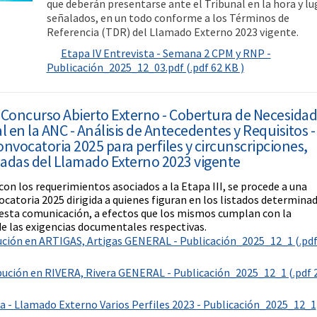
que deberán presentarse ante el Tribunal en la hora y lu
señalados, en un todo conforme a los Términos de
Referencia (TDR) del Llamado Externo 2023 vigente.
Etapa IV Entrevista - Semana 2 CPM y RNP -
Publicación_2025_12_03.pdf (.pdf 62 KB )
Concurso Abierto Externo - Cobertura de Necesida
 en la ANC - Análisis de Antecedentes y Requisitos -
nvocatoria 2025 para perfiles y circunscripciones,
ladas del Llamado Externo 2023 vigente
on los requerimientos asociados a la Etapa III, se procede a una
catoria 2025 dirigida a quienes figuran en los listados determina
 esta comunicación, a efectos que los mismos cumplan con la
de las exigencias documentales respectivas.
bución en ARTIGAS, Artigas GENERAL - Publicación_2025_12_1 (.pdf
ibución en RIVERA, Rivera GENERAL - Publicación_2025_12_1 (.pdf 
da - Llamado Externo Varios Perfiles 2023 - Publicación_2025_12_1