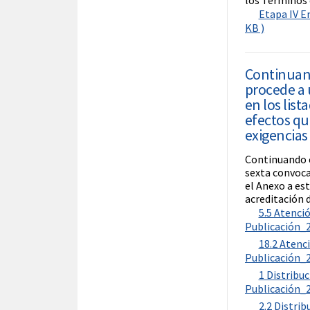
los Términos 
Etapa IV E
KB )
Continuand
procede a 
en los lis
efectos qu
exigencias
Continuando c
sexta convoca
el Anexo a es
acreditación 
5.5 Atenci
Publicación_2
18.2 Atenc
Publicación_2
1 Distrib
Publicación_2
2.2 Distri