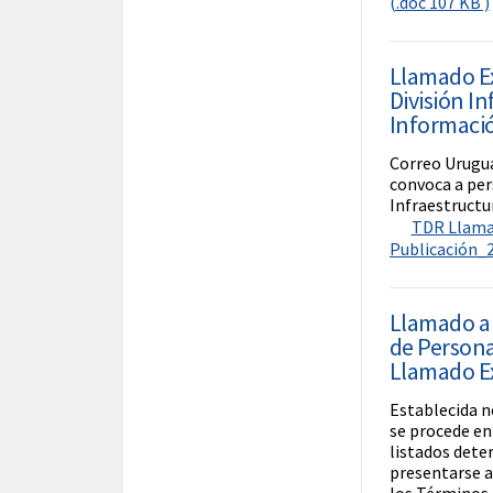
(.doc 107 KB )
Llamado E
División I
Informaci
Correo Urugua
convoca a per
Infraestructu
TDR Llamad
Publicación_2
Llamado a 
de Persona
Llamado Ex
Establecida nó
se procede en 
listados dete
presentarse a