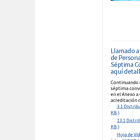
Llamado a 
de Personal
Séptima Co
aquí detal
Continuando c
séptima convo
en el Anexo a
acreditación 
3.1 Distri
KB )
13.1 Distr
KB )
Hoja de Vi