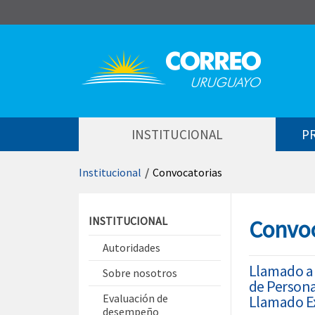
Saltar al contenido
INSTITUCIONAL
P
Institucional
/
Convocatorias
Saltar menú contextual
INSTITUCIONAL
Convoc
Autoridades
Llamado a 
Sobre nosotros
de Persona
Evaluación de
Llamado Ex
desempeño