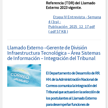
Referencia (TDR) del Llamado
Externo 2023 vigente.
Etapa IV Entrevista - Semana
4 (3ra) -
Publicación_2025_12_17.pdf
(.pdf 57 KB )
Llamado Externo –Gerente de División
Infraestructura Tecnológica – Área Sistemas
de Información – Integración del Tribunal
El Departamento de Desarrollo de RR.
HH. de la Administración Nacional de
Correos comunica la integración del
Tribunal que actuará en la selección de
los postulantes al Llamado Externo
para desempeñar funciones de