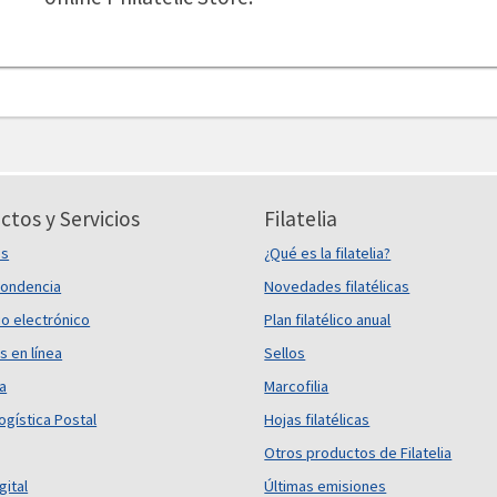
ctos y Servicios
Filatelia
es
¿Qué es la filatelia?
ondencia
Novedades filatélicas
o electrónico
Plan filatélico anual
s en línea
Sellos
ca
Marcofilia
ogística Postal
Hojas filatélicas
Otros productos de Filatelia
gital
Últimas emisiones