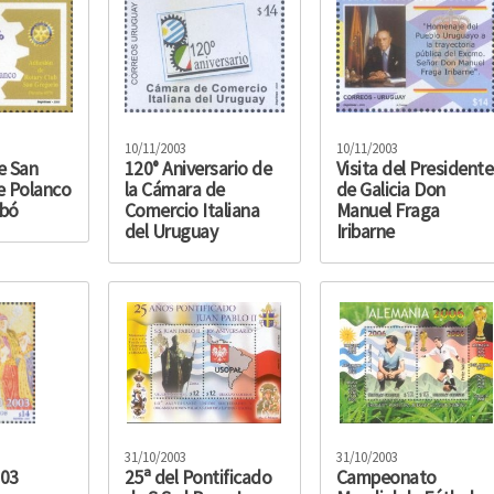
10/11/2003
10/11/2003
e San
120° Aniversario de
Visita del Presidente
e Polanco
la Cámara de
de Galicia Don
mbó
Comercio Italiana
Manuel Fraga
del Uruguay
Iribarne
31/10/2003
31/10/2003
003
25ª del Pontificado
Campeonato