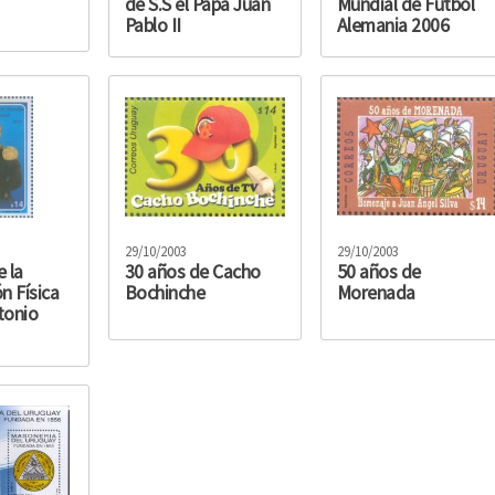
de S.S el Papa Juan
Mundial de Fútbol
Pablo II
Alemania 2006
29/10/2003
29/10/2003
 la
30 años de Cacho
50 años de
n Física
Bochinche
Morenada
tonio