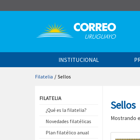
Saltar al contenido
INSTITUCIONAL
P
Filatelia
/
Sellos
Saltar menú contextual
FILATELIA
Sellos
¿Qué es la filatelia?
Mostrando e
Novedades filatélicas
Plan filatélico anual