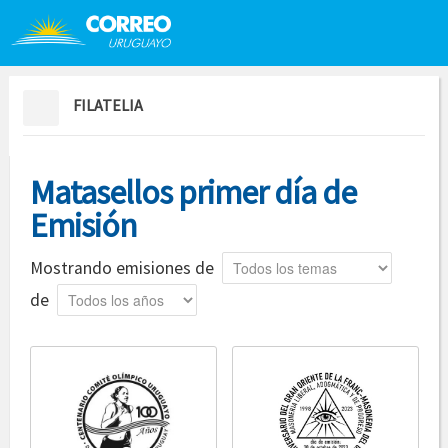
Saltar al contenido
Saltar menú contextual
FILATELIA
Matasellos primer día de
Emisión
Tema
Mostrando emisiones de
Año
de