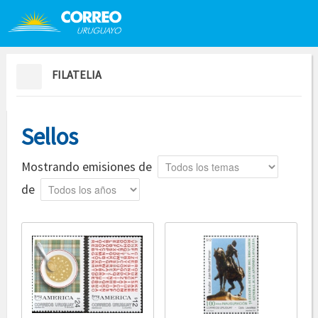
Saltar al contenido
Saltar menú contextual
FILATELIA
Sellos
Tema
Mostrando emisiones de
Año
de