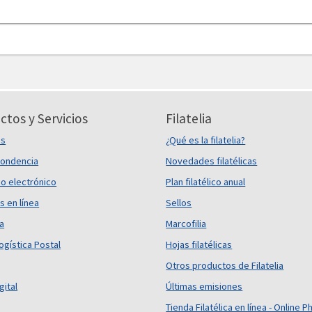
ctos y Servicios
Filatelia
es
¿Qué es la filatelia?
ondencia
Novedades filatélicas
o electrónico
Plan filatélico anual
s en línea
Sellos
ca
Marcofilia
ogística Postal
Hojas filatélicas
Otros productos de Filatelia
gital
Últimas emisiones
Tienda Filatélica en línea - Online Ph