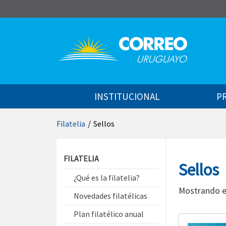
Saltar al contenido
INSTITUCIONAL
P
Filatelia
/
Sellos
Saltar menú contextual
FILATELIA
Sellos
¿Qué es la filatelia?
Mostrando e
Novedades filatélicas
Plan filatélico anual