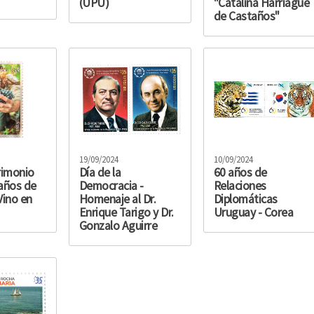
(UPU)
"Catalina Harriague
de Castaños"
19/09/2024
10/09/2024
rimonio
Día de la
60 años de
 años de
Democracia -
Relaciones
 Vino en
Homenaje al Dr.
Diplomáticas
Enrique Tarigo y Dr.
Uruguay - Corea
Gonzalo Aguirre