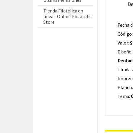
Últimas emisiones
De
Tienda Filatélica en
línea - Online Philatelic
Store
Fecha d
Código
Valor:
$
Diseño 
Dentad
Tirada:
Impren
Planch
Tema: