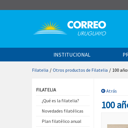
Saltar al contenido
INSTITUCIONAL
P
Filatelia
/
Otros productos de Filatelia
/
100 años
Saltar menú contextual
FILATELIA
Atrás
¿Qué es la filatelia?
100 año
Novedades filatélicas
Plan filatélico anual