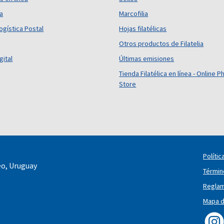
ca
Marcofilia
ogística Postal
Hojas filatélicas
Otros productos de Filatelia
gital
Últimas emisiones
Tienda Filatélica en línea - Online Ph
Store
Polític
eo, Uruguay
Términ
Reglam
Mapa de