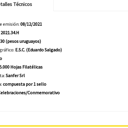
talles Técnicos
e emisión:
08/12/2021
:
2021.34.H
 30 (pesos uruguayos)
gráfico:
E.S.C. (Eduardo Salgado)
o
5.000 Hojas Filatélicas
ta:
Sanfer Srl
a:
compuesta por 1 sello
Celebraciones/Conmemorativo