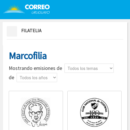
Saltar al contenido
Saltar menú contextual
FILATELIA
Marcofilia
Tema
Mostrando emisiones de
Año
de