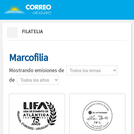
Saltar al contenido
Saltar menú contextual
FILATELIA
Marcofilia
Tema
Mostrando emisiones de
Año
de