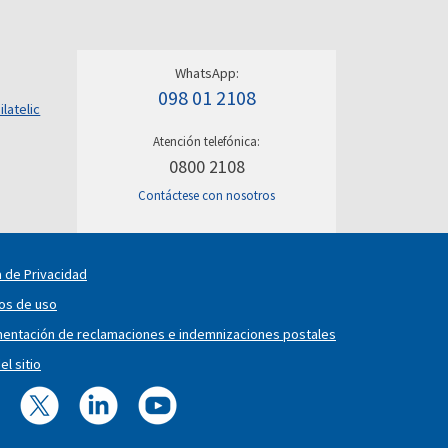
WhatsApp:
098 01 2108
ilatelic
Atención telefónica:
0800 2108
Contáctese con nosotros
a de Privacidad
os de uso
entación de reclamaciones e indemnizaciones postales
l sitio