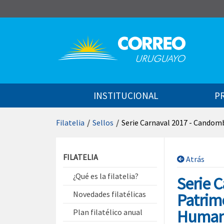
Saltar al contenido
INSTITUCIONAL
P
Filatelia
/
Sellos
/
Serie Carnaval 2017 - Candom
Saltar menú contextual
FILATELIA
Atrás
¿Qué es la filatelia?
Serie 
Novedades filatélicas
Patrimo
Human
Plan filatélico anual