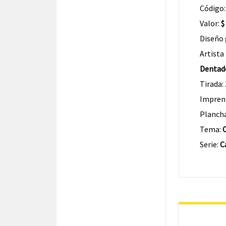
Código
Valor:
$
Diseño 
Artista
Dentad
Tirada:
Impren
Planch
Tema:
C
Serie:
C