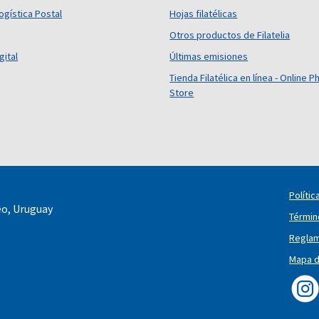
ogística Postal
Hojas filatélicas
Otros productos de Filatelia
gital
Últimas emisiones
Tienda Filatélica en línea - Online Ph
Store
Polític
eo, Uruguay
Términ
Reglam
Mapa de