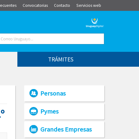
recuentes
Convocatorias
Contacto
Servicios web
TRÁMITES
Personas
º
Pymes
Grandes Empresas