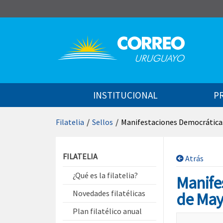
Saltar al contenido
INSTITUCIONAL
P
Filatelia
/
Sellos
/
Manifestaciones Democráticas
Saltar menú contextual
FILATELIA
Atrás
¿Qué es la filatelia?
Manife
Novedades filatélicas
de Ma
Plan filatélico anual