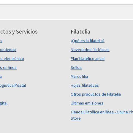
ctos y Servicios
Filatelia
es
¿Qué es la filatelia?
ondencia
Novedades filatélicas
o electrónico
Plan filatélico anual
s en línea
Sellos
ca
Marcofilia
ogística Postal
Hojas filatélicas
Otros productos de Filatelia
gital
Últimas emisiones
Tienda Filatélica en línea - Online Ph
Store