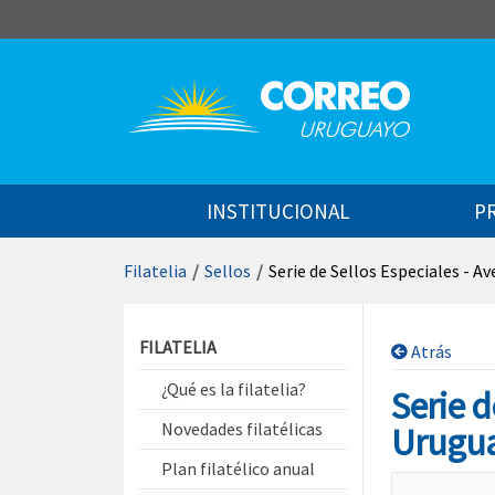
Saltar al contenido
INSTITUCIONAL
P
Filatelia
/
Sellos
/
Serie de Sellos Especiales - A
Saltar menú contextual
FILATELIA
Atrás
¿Qué es la filatelia?
Serie d
Novedades filatélicas
Urugu
Plan filatélico anual