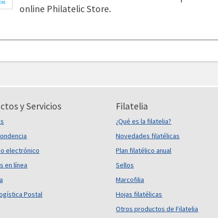
online Philatelic Store.
ctos y Servicios
Filatelia
es
¿Qué es la filatelia?
ondencia
Novedades filatélicas
o electrónico
Plan filatélico anual
s en línea
Sellos
ca
Marcofilia
ogística Postal
Hojas filatélicas
Otros productos de Filatelia