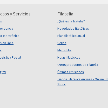
ctos y Servicios
Filatelia
es
¿Qué es la filatelia?
ondencia
Novedades filatélicas
o electrónico
Plan filatélico anual
s en línea
Sellos
ca
Marcofilia
ogística Postal
Hojas filatélicas
Otros productos de Filatelia
gital
Últimas emisiones
Tienda Filatélica en línea - Online Ph
Store