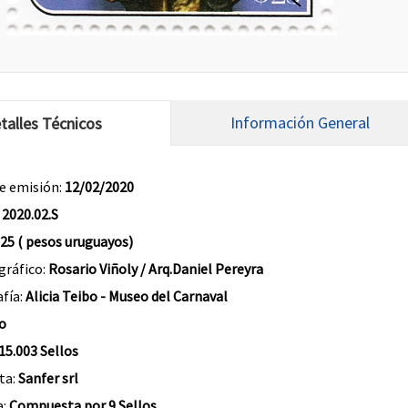
Información General
talles Técnicos
e emisión:
12/02/2020
:
2020.02.S
 25 ( pesos uruguayos)
gráfico:
Rosario Viñoly / Arq.Daniel Pereyra
fía:
Alicia Teibo - Museo del Carnaval
o
15.003 Sellos
ta:
Sanfer srl
a:
Compuesta por 9 Sellos