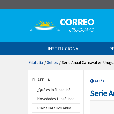
Saltar al contenido
INSTITUCIONAL
P
Filatelia
/
Sellos
/
Serie Anual Carnaval en Urugu
Saltar menú contextual
FILATELIA
Atrás
¿Qué es la filatelia?
Serie 
Novedades filatélicas
Plan filatélico anual