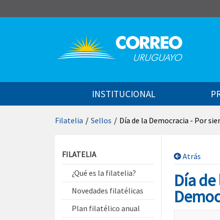
Saltar al contenido
INSTITUCIONAL
P
Filatelia
/
Sellos
/
Día de la Democracia - Por s
Saltar menú contextual
FILATELIA
Atrás
¿Qué es la filatelia?
Día de
Novedades filatélicas
Democ
Plan filatélico anual