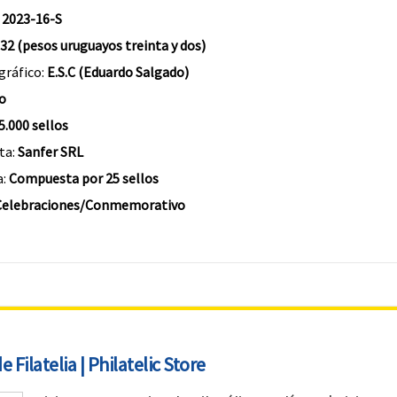
:
2023-16-S
 32 (pesos uruguayos treinta y dos)
gráfico:
E.S.C (Eduardo Salgado)
o
5.000 sellos
ta:
Sanfer SRL
a:
Compuesta por 25 sellos
Celebraciones/Conmemorativo
 Filatelia | Philatelic Store