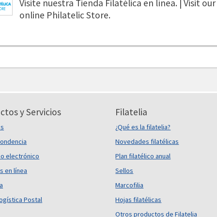
Visite nuestra Tienda Filatélica en línea. | Visit our
online Philatelic Store.
ctos y Servicios
Filatelia
es
¿Qué es la filatelia?
ondencia
Novedades filatélicas
o electrónico
Plan filatélico anual
s en línea
Sellos
ca
Marcofilia
ogística Postal
Hojas filatélicas
Otros productos de Filatelia