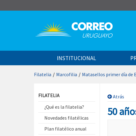
Saltar al contenido
INSTITUCIONAL
P
Filatelia
/
Marcofilia
/
Matasellos primer día de 
Saltar menú contextual
FILATELIA
Atrás
¿Qué es la filatelia?
50 año
Novedades filatélicas
Plan filatélico anual