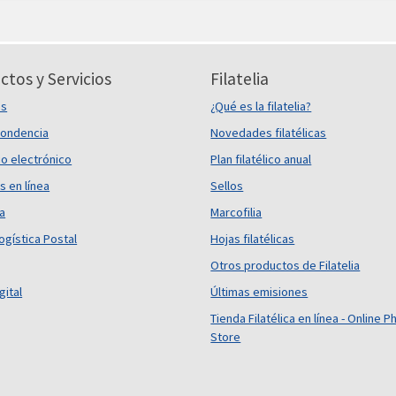
ctos y Servicios
Filatelia
es
¿Qué es la filatelia?
ondencia
Novedades filatélicas
o electrónico
Plan filatélico anual
s en línea
Sellos
ca
Marcofilia
ogística Postal
Hojas filatélicas
Otros productos de Filatelia
gital
Últimas emisiones
Tienda Filatélica en línea - Online Ph
Store