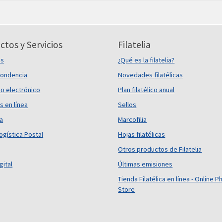
ctos y Servicios
Filatelia
es
¿Qué es la filatelia?
ondencia
Novedades filatélicas
o electrónico
Plan filatélico anual
s en línea
Sellos
ca
Marcofilia
ogística Postal
Hojas filatélicas
Otros productos de Filatelia
gital
Últimas emisiones
Tienda Filatélica en línea - Online Ph
Store