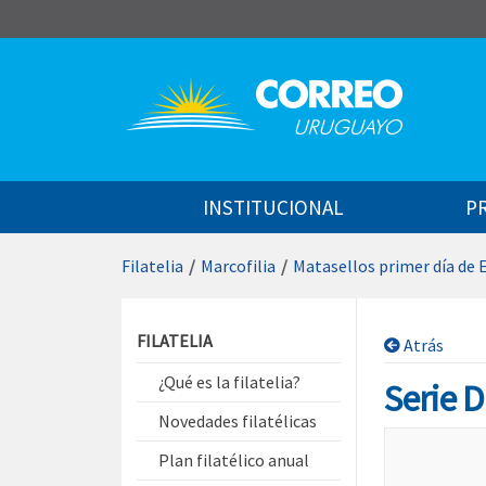
Saltar al contenido
INSTITUCIONAL
P
Filatelia
/
Marcofilia
/
Matasellos primer día de 
Saltar menú contextual
FILATELIA
Atrás
¿Qué es la filatelia?
Serie D
Novedades filatélicas
Plan filatélico anual