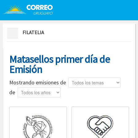
Saltar al contenido
Saltar menú contextual
FILATELIA
Matasellos primer día de
Emisión
Tema
Mostrando emisiones de
Año
de