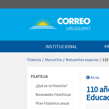
Saltar al contenido
INSTITUCIONAL
P
Filatelia
/
Marcofilia
/
Matasellos especial
/
110
Saltar menú contextual
FILATELIA
Atrás
¿Qué es la filatelia?
110 añ
Novedades filatélicas
Educaci
Plan filatélico anual