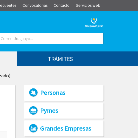
recuentes
Convocatorias
Contacto
Servicios web
TRÁMITES
zado)
Personas
Pymes
Grandes Empresas