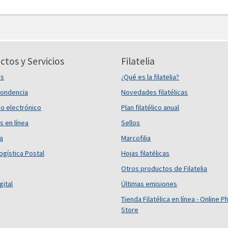
ctos y Servicios
Filatelia
es
¿Qué es la filatelia?
ondencia
Novedades filatélicas
o electrónico
Plan filatélico anual
s en línea
Sellos
ca
Marcofilia
ogística Postal
Hojas filatélicas
Otros productos de Filatelia
gital
Últimas emisiones
Tienda Filatélica en línea - Online Ph
Store