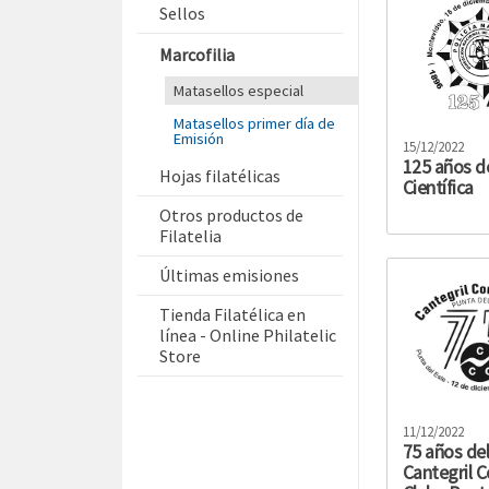
Sellos
Marcofilia
Matasellos especial
Matasellos primer día de
Emisión
15/12/2022
125 años de
Hojas filatélicas
Científica
Otros productos de
Filatelia
Últimas emisiones
Tienda Filatélica en
línea - Online Philatelic
Store
11/12/2022
75 años de
Cantegril C