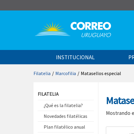
Saltar al contenido
INSTITUCIONAL
P
Filatelia
/
Marcofilia
/
Matasellos especial
Saltar menú contextual
FILATELIA
Matase
¿Qué es la filatelia?
Mostrando e
Novedades filatélicas
Plan filatélico anual