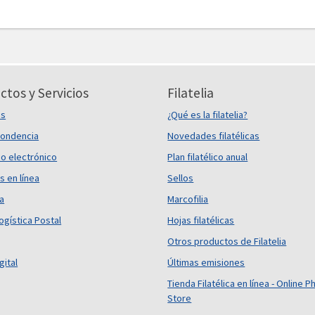
ctos y Servicios
Filatelia
es
¿Qué es la filatelia?
ondencia
Novedades filatélicas
o electrónico
Plan filatélico anual
s en línea
Sellos
ca
Marcofilia
ogística Postal
Hojas filatélicas
Otros productos de Filatelia
gital
Últimas emisiones
Tienda Filatélica en línea - Online Ph
Store