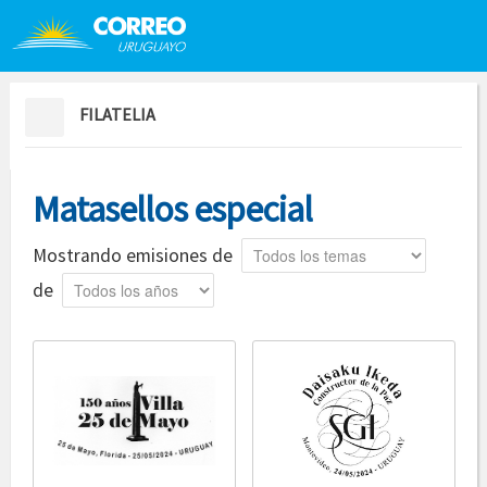
Saltar al contenido
Saltar menú contextual
FILATELIA
Matasellos especial
Tema
Mostrando emisiones de
Año
de