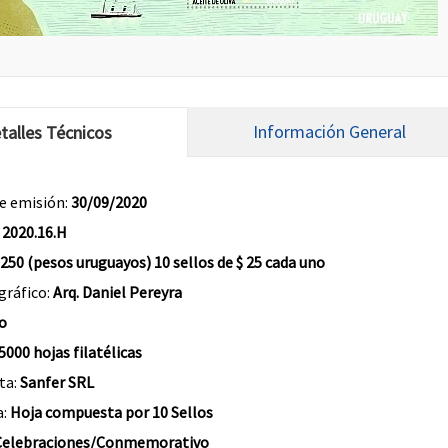
Información General
talles Técnicos
e emisión:
30/09/2020
:
2020.16.H
 250 (pesos uruguayos) 10 sellos de $ 25 cada uno
gráfico:
Arq. Daniel Pereyra
o
5000 hojas filatélicas
ta:
Sanfer SRL
a:
Hoja compuesta por 10 Sellos
Celebraciones/Conmemorativo