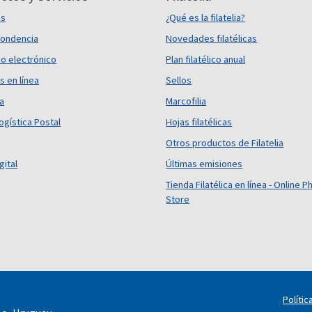
es
¿Qué es la filatelia?
ondencia
Novedades filatélicas
o electrónico
Plan filatélico anual
s en línea
Sellos
ca
Marcofilia
ogística Postal
Hojas filatélicas
Otros productos de Filatelia
gital
Últimas emisiones
Tienda Filatélica en línea - Online Ph
Store
Polític