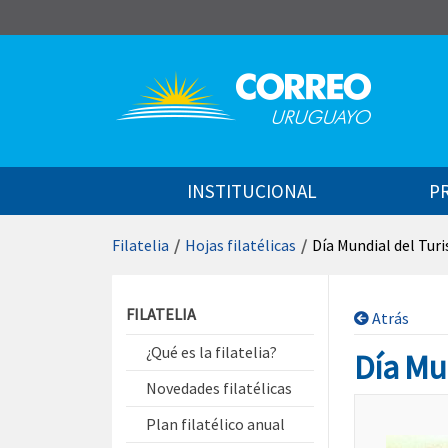
Saltar al contenido
INSTITUCIONAL
P
Filatelia
/
Hojas filatélicas
/
Día Mundial del Tur
Saltar menú contextual
FILATELIA
Atrás
¿Qué es la filatelia?
Día Mun
Novedades filatélicas
Plan filatélico anual